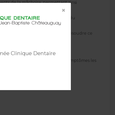
ents de la mâchoire, permettant ainsi
×
endant les mouvements.
onnement de la mâchoire en raison du
e de solution chirurgicale pour résoudre ce
mée Clinique Dentaire
es, y compris l'oreille. Voici les symptômes les