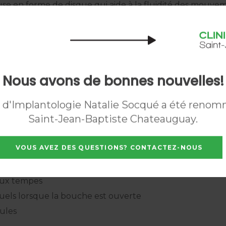
use en forme de disque qui aide à la fluidité des mouvem
ue également un rôle crucial en amortissant les chocs p
le réductible, cela perturbe ou déséquilibre le foncti
seuse.
mmages graves. Malheureusement, il n'existe pas encor
Nous avons de bonnes nouvelles!
t d'Implantologie Natalie Socqué a été renom
Saint-Jean-Baptiste Chateauguay.
niveau de la mâchoire, du visage et des zones avoisinant
VOUS AVEZ DES QUESTIONS? CONTACTEZ-NOUS
t enflé
re
aux tempes
uels lorsque la bouche est ouverte
ules