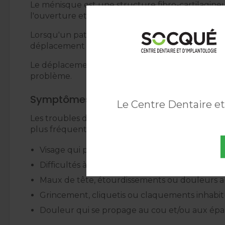
Le ménisque est une structure fibro-cartilagine
l'ouverture et la fermeture de la bouche. Il jo
Lorsqu'un patient présente une luxation ménisca
déplacement du ménisque ou d'une blessure os
Le déplacement du ménisque peut causer des do
problème.
Symptômes du trouble de l'ATM
Le Centre Dentaire e
Les troubles de l'ATM provoquent des douleurs au 
plus fréquents :
Visage qui présente des ecchymoses ou qui es
Difficultés à ouvrir, fermer ou serrer la mâchoi
Maux de tête, étourdissements ou douleurs 
Grincement, cliquetis ou claquements inhabit
Douleur qui se propage au cou et/ou aux épa