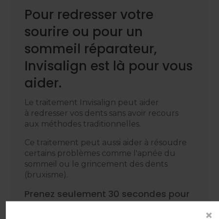
Pour redresser votre
sourire ou pour un
sommeil réparateur,
Invisalign est là pour vous
aider.
Le traitement Invisalign peut aider
à redresser vos dents sans avoir recours
aux méthodes traditionnelles.
Ce traitement peut aussi aider à résoudre
certains problèmes comme l'apnée du
sommeil ou le grincement des dents
(bruxisme).
Prenez seulement 30 secondes pour
effectuer notre évaluation du sourire
×
afin de voir si Invisalign pourrait vous